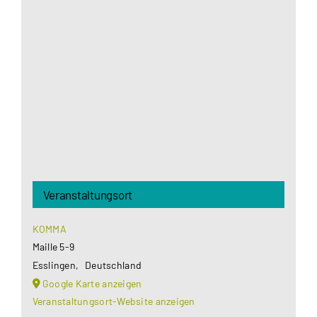
Aus datenschutzrechtlichen Gründen benötigt
Google Maps Ihre Einwilligung um geladen zu
werden. Mehr Informationen finden Sie unter
Datenschutzerklärung
.
Akzeptieren
Veranstaltungsort
KOMMA
Maille 5-9
Esslingen
,
Deutschland
Google Karte anzeigen
Veranstaltungsort-Website anzeigen