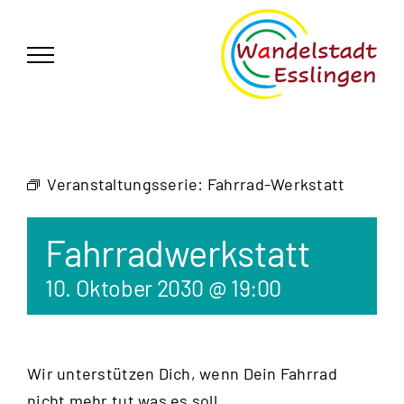
Zum
German
▼
Inhalt
springen
Veranstaltungsserie:
Fahrrad-Werkstatt
Fahrradwerkstatt
10. Oktober 2030 @ 19:00
Wir unterstützen Dich, wenn Dein Fahrrad
nicht mehr tut was es soll.