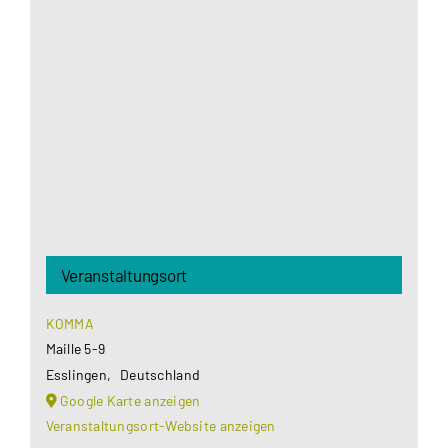
Aus datenschutzrechtlichen Gründen benötigt
Google Maps Ihre Einwilligung um geladen zu
werden. Mehr Informationen finden Sie unter
Datenschutzerklärung
.
Akzeptieren
Veranstaltungsort
KOMMA
Maille 5-9
Esslingen
,
Deutschland
Google Karte anzeigen
Veranstaltungsort-Website anzeigen