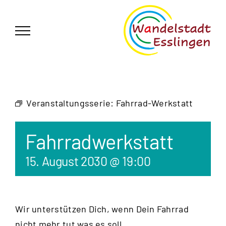
Zum
German
▼
Inhalt
springen
Veranstaltungsserie:
Fahrrad-Werkstatt
Fahrradwerkstatt
15. August 2030 @ 19:00
Wir unterstützen Dich, wenn Dein Fahrrad
nicht mehr tut was es soll.