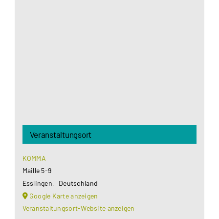
Aus datenschutzrechtlichen Gründen benötigt
Google Maps Ihre Einwilligung um geladen zu
werden. Mehr Informationen finden Sie unter
Datenschutzerklärung
.
Akzeptieren
Veranstaltungsort
KOMMA
Maille 5-9
Esslingen
,
Deutschland
Google Karte anzeigen
Veranstaltungsort-Website anzeigen