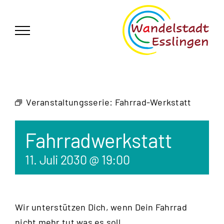
Zum
German
▼
Inhalt
springen
Veranstaltungsserie:
Fahrrad-Werkstatt
Fahrradwerkstatt
11. Juli 2030 @ 19:00
Wir unterstützen Dich, wenn Dein Fahrrad
nicht mehr tut was es soll.