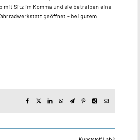
b mit Sitz im Komma und sie betreiben eine
Fahrradwerkstatt geöffnet – bei gutem
Facebook
X
LinkedIn
WhatsApp
Telegram
Pinterest
Xing
E-
Mail
Kunststoff-Lab