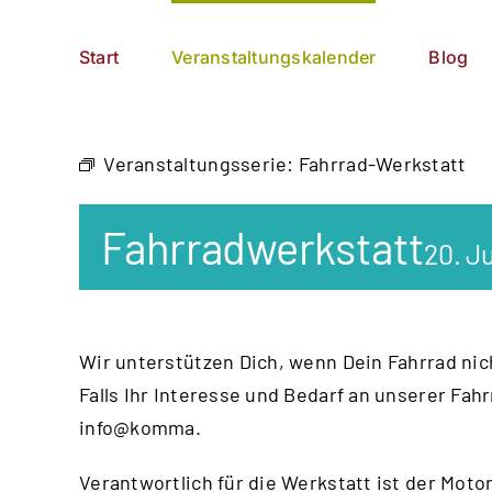
Zum
German
▼
Inhalt
Start
Veranstaltungskalender
Blog
springen
Veranstaltungsserie:
Fahrrad-Werkstatt
Fahrradwerkstatt
20. J
Wir unterstützen Dich, wenn Dein Fahrrad nich
Falls Ihr Interesse und Bedarf an unserer Fah
info@komma.
Verantwortlich für die Werkstatt ist der
Motor