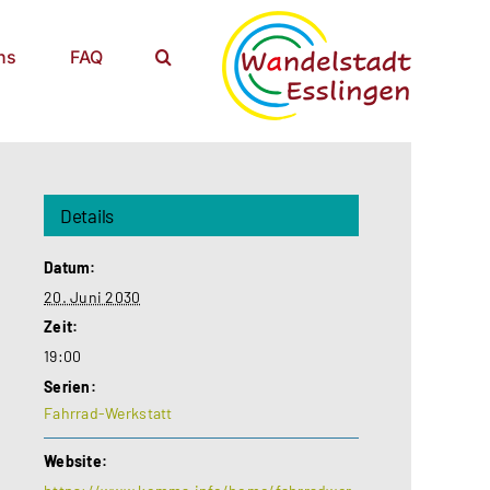
ns
FAQ
Details
Datum:
20. Juni 2030
Zeit:
19:00
Serien:
Fahrrad-Werkstatt
Website: