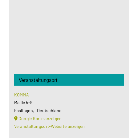
Google Maps Ihre Einwilligung um geladen zu
werden. Mehr Informationen finden Sie unter
Datenschutzerklärung
.
Akzeptieren
Veranstaltungsort
KOMMA
Maille 5-9
Esslingen
,
Deutschland
Google Karte anzeigen
Veranstaltungsort-Website anzeigen