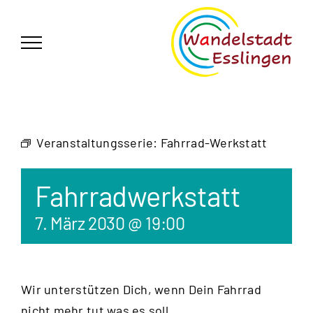
Zum
German
▼
Inhalt
springen
Veranstaltungsserie:
Fahrrad-Werkstatt
Fahrradwerkstatt
7. März 2030 @ 19:00
Wir unterstützen Dich, wenn Dein Fahrrad
nicht mehr tut was es soll.