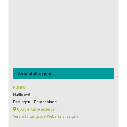
Google Maps Ihre Einwilligung um geladen zu
werden. Mehr Informationen finden Sie unter
Datenschutzerklärung
.
Akzeptieren
Veranstaltungsort
KOMMA
Maille 5-9
Esslingen
,
Deutschland
Google Karte anzeigen
Veranstaltungsort-Website anzeigen