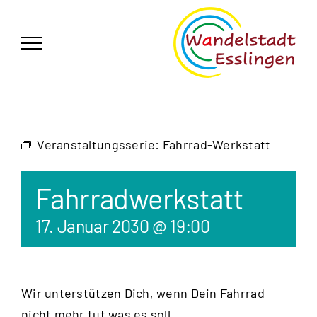
Zum
German
▼
Inhalt
springen
Veranstaltungsserie:
Fahrrad-Werkstatt
Fahrradwerkstatt
17. Januar 2030 @ 19:00
Wir unterstützen Dich, wenn Dein Fahrrad
nicht mehr tut was es soll.