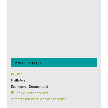
Google Maps Ihre Einwilligung um geladen zu
werden. Mehr Informationen finden Sie unter
Datenschutzerklärung
.
Akzeptieren
Veranstaltungsort
KOMMA
Maille 5-9
Esslingen
,
Deutschland
Google Karte anzeigen
Veranstaltungsort-Website anzeigen