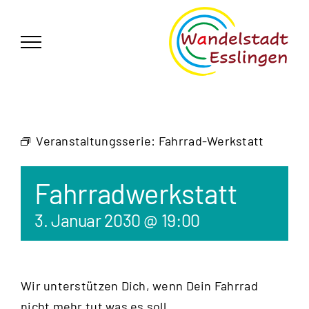
Zum
German
▼
Inhalt
springen
Veranstaltungsserie:
Fahrrad-Werkstatt
Fahrradwerkstatt
3. Januar 2030 @ 19:00
Wir unterstützen Dich, wenn Dein Fahrrad
nicht mehr tut was es soll.