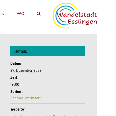
ns
FAQ
Details
Datum:
27. Dezember 2029
Zeit:
19:00
Serien:
Fahrrad-Werkstatt
Website: