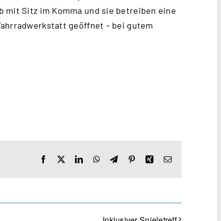
b mit Sitz im Komma und sie betreiben eine
Fahrradwerkstatt geöffnet – bei gutem
Facebook
X
LinkedIn
WhatsApp
Telegram
Pinterest
Xing
E-
Mail
Inklusiver Spieletreff