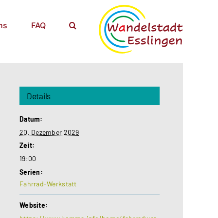
ns
FAQ
Details
Datum:
20. Dezember 2029
Zeit:
19:00
Serien:
Fahrrad-Werkstatt
Website: