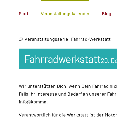
Zum
German
▼
Inhalt
Start
Veranstaltungskalender
Blog
springen
Veranstaltungsserie:
Fahrrad-Werkstatt
Fahrradwerkstatt
20. D
Wir unterstützen Dich, wenn Dein Fahrrad nich
Falls Ihr Interesse und Bedarf an unserer Fah
info@komma.
Verantwortlich für die Werkstatt ist der
Motor