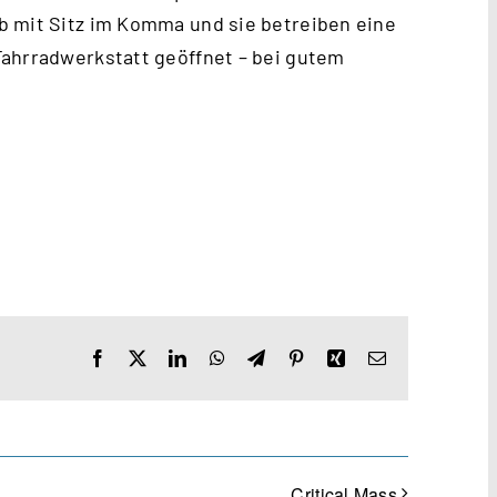
b mit Sitz im Komma und sie betreiben eine
Fahrradwerkstatt geöffnet – bei gutem
Facebook
X
LinkedIn
WhatsApp
Telegram
Pinterest
Xing
E-
Mail
Critical Mass