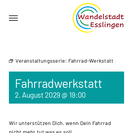
Zum
German
▼
Inhalt
springen
Veranstaltungsserie:
Fahrrad-Werkstatt
Fahrradwerkstatt
2. August 2029 @ 19:00
Wir unterstützen Dich, wenn Dein Fahrrad
nicht mehr tut was es soll.