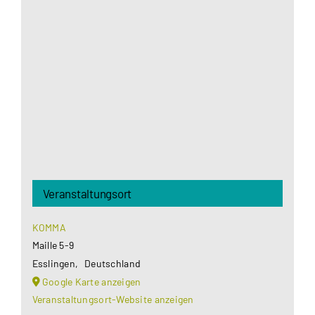
Aus datenschutzrechtlichen Gründen benötigt
Google Maps Ihre Einwilligung um geladen zu
werden. Mehr Informationen finden Sie unter
Datenschutzerklärung
.
Akzeptieren
Veranstaltungsort
KOMMA
Maille 5-9
Esslingen
,
Deutschland
Google Karte anzeigen
Veranstaltungsort-Website anzeigen