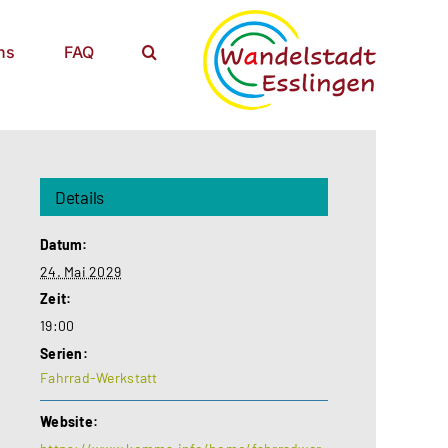
ns
FAQ
Details
Datum:
24. Mai 2029
Zeit:
19:00
Serien:
Fahrrad-Werkstatt
Website: