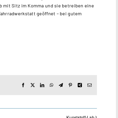
b mit Sitz im Komma und sie betreiben eine
Fahrradwerkstatt geöffnet – bei gutem
Facebook
X
LinkedIn
WhatsApp
Telegram
Pinterest
Xing
E-
Mail
Kunststoff-Lab