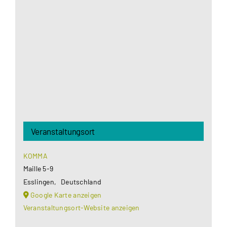
Google Maps Ihre Einwilligung um geladen zu
werden. Mehr Informationen finden Sie unter
Datenschutzerklärung
.
Akzeptieren
Veranstaltungsort
KOMMA
Maille 5-9
Esslingen
,
Deutschland
Google Karte anzeigen
Veranstaltungsort-Website anzeigen