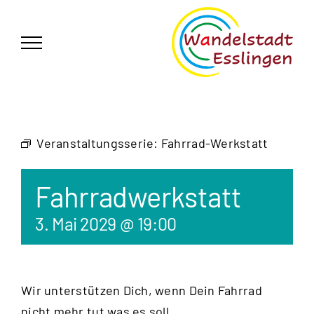
Zum
German
▼
Inhalt
springen
Veranstaltungsserie:
Fahrrad-Werkstatt
Fahrradwerkstatt
3. Mai 2029 @ 19:00
Wir unterstützen Dich, wenn Dein Fahrrad
nicht mehr tut was es soll.