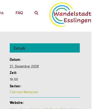
ns
FAQ
Details
Datum:
21. Dezember 2028
Zeit:
19:00
Serien:
Fahrrad-Werkstatt
Website: