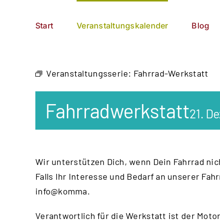
Zum
German
▼
Inhalt
Start
Veranstaltungskalender
Blog
springen
Veranstaltungsserie:
Fahrrad-Werkstatt
Fahrradwerkstatt
21. D
Wir unterstützen Dich, wenn Dein Fahrrad nich
Falls Ihr Interesse und Bedarf an unserer Fah
info@komma.
Verantwortlich für die Werkstatt ist der
Motor