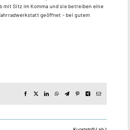
b mit Sitz im Komma und sie betreiben eine
Fahrradwerkstatt geöffnet – bei gutem
Facebook
X
LinkedIn
WhatsApp
Telegram
Pinterest
Xing
E-
Mail
Kunststoff-Lab