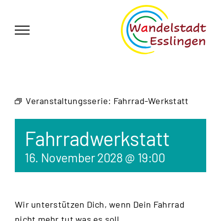
Zum
German
▼
Inhalt
springen
Veranstaltungsserie:
Fahrrad-Werkstatt
Fahrradwerkstatt
16. November 2028 @ 19:00
Wir unterstützen Dich, wenn Dein Fahrrad
nicht mehr tut was es soll.