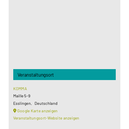
Google Maps Ihre Einwilligung um geladen zu
werden. Mehr Informationen finden Sie unter
Datenschutzerklärung
.
Akzeptieren
Veranstaltungsort
KOMMA
Maille 5-9
Esslingen
,
Deutschland
Google Karte anzeigen
Veranstaltungsort-Website anzeigen