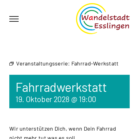
Zum
German
▼
Inhalt
springen
Veranstaltungsserie:
Fahrrad-Werkstatt
Fahrradwerkstatt
19. Oktober 2028 @ 19:00
Wir unterstützen Dich, wenn Dein Fahrrad
nicht mehr tut was es soll.