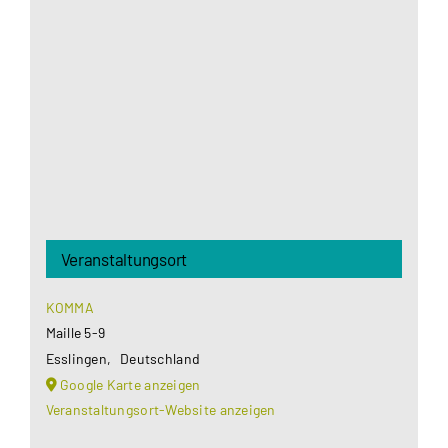
Google Maps Ihre Einwilligung um geladen zu
werden. Mehr Informationen finden Sie unter
Datenschutzerklärung
.
Akzeptieren
Veranstaltungsort
KOMMA
Maille 5-9
Esslingen
,
Deutschland
Google Karte anzeigen
Veranstaltungsort-Website anzeigen