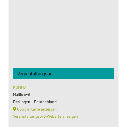
Google Maps Ihre Einwilligung um geladen zu
werden. Mehr Informationen finden Sie unter
Datenschutzerklärung
.
Akzeptieren
Veranstaltungsort
KOMMA
Maille 5-9
Esslingen
,
Deutschland
Google Karte anzeigen
Veranstaltungsort-Website anzeigen