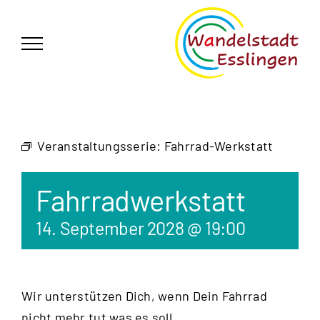
Zum
German
▼
Inhalt
springen
Veranstaltungsserie:
Fahrrad-Werkstatt
Fahrradwerkstatt
14. September 2028 @ 19:00
Wir unterstützen Dich, wenn Dein Fahrrad
nicht mehr tut was es soll.