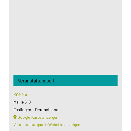
Aus datenschutzrechtlichen Gründen benötigt
Google Maps Ihre Einwilligung um geladen zu
werden. Mehr Informationen finden Sie unter
Datenschutzerklärung
.
Akzeptieren
Veranstaltungsort
KOMMA
Maille 5-9
Esslingen
,
Deutschland
Google Karte anzeigen
Veranstaltungsort-Website anzeigen