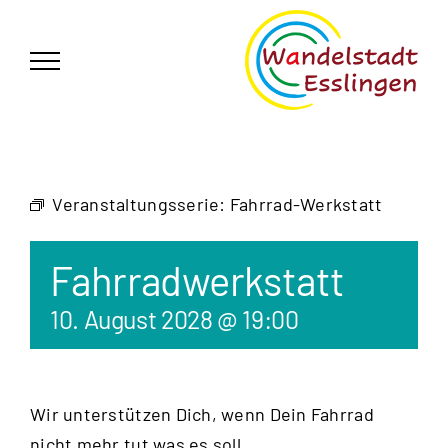
Zum
German
▼
Inhalt
springen
Veranstaltungsserie:
Fahrrad-Werkstatt
Fahrradwerkstatt
10. August 2028 @ 19:00
Wir unterstützen Dich, wenn Dein Fahrrad
nicht mehr tut was es soll.