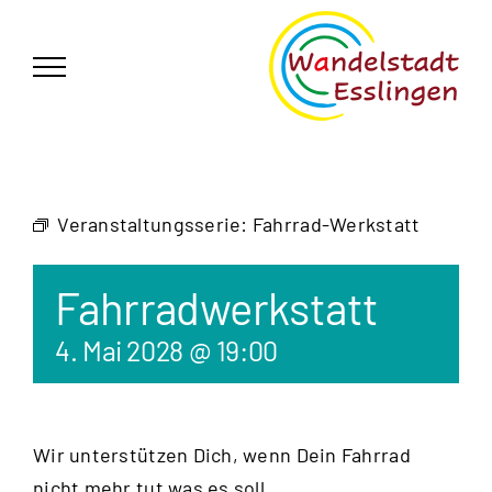
Zum
German
▼
Inhalt
springen
Veranstaltungsserie:
Fahrrad-Werkstatt
Fahrradwerkstatt
4. Mai 2028 @ 19:00
Wir unterstützen Dich, wenn Dein Fahrrad
nicht mehr tut was es soll.