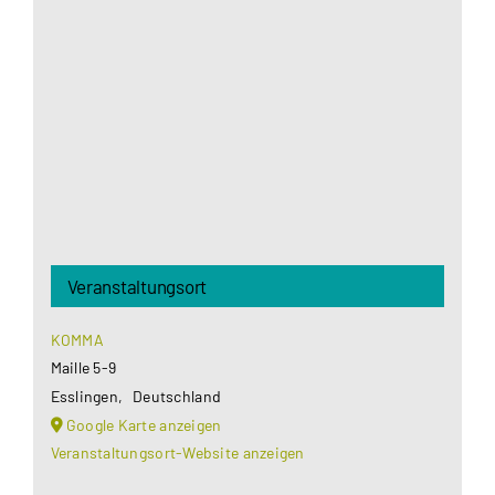
Google Maps Ihre Einwilligung um geladen zu
werden. Mehr Informationen finden Sie unter
Datenschutzerklärung
.
Akzeptieren
Veranstaltungsort
KOMMA
Maille 5-9
Esslingen
,
Deutschland
Google Karte anzeigen
Veranstaltungsort-Website anzeigen