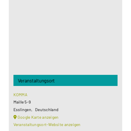
Aus datenschutzrechtlichen Gründen benötigt
Google Maps Ihre Einwilligung um geladen zu
werden. Mehr Informationen finden Sie unter
Datenschutzerklärung
.
Akzeptieren
Veranstaltungsort
KOMMA
Maille 5-9
Esslingen
,
Deutschland
Google Karte anzeigen
Veranstaltungsort-Website anzeigen