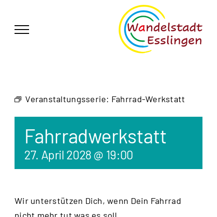
Zum
German
▼
Inhalt
springen
Veranstaltungsserie:
Fahrrad-Werkstatt
Fahrradwerkstatt
27. April 2028 @ 19:00
Wir unterstützen Dich, wenn Dein Fahrrad
nicht mehr tut was es soll.