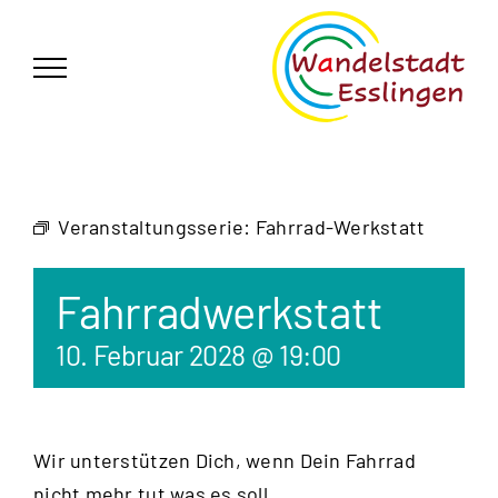
Zum
German
▼
Inhalt
springen
Veranstaltungsserie:
Fahrrad-Werkstatt
Fahrradwerkstatt
10. Februar 2028 @ 19:00
Wir unterstützen Dich, wenn Dein Fahrrad
nicht mehr tut was es soll.