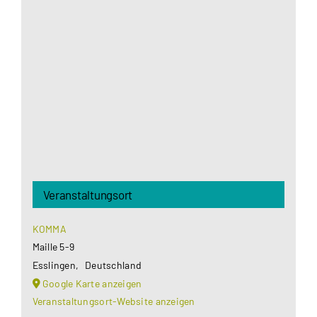
Aus datenschutzrechtlichen Gründen benötigt
Google Maps Ihre Einwilligung um geladen zu
werden. Mehr Informationen finden Sie unter
Datenschutzerklärung
.
Akzeptieren
Veranstaltungsort
KOMMA
Maille 5-9
Esslingen
,
Deutschland
Google Karte anzeigen
Veranstaltungsort-Website anzeigen