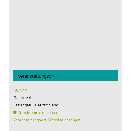
Google Maps Ihre Einwilligung um geladen zu
werden. Mehr Informationen finden Sie unter
Datenschutzerklärung
.
Akzeptieren
Veranstaltungsort
KOMMA
Maille 5-9
Esslingen
,
Deutschland
Google Karte anzeigen
Veranstaltungsort-Website anzeigen