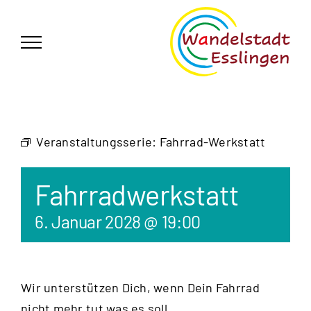
Zum
German
▼
Inhalt
springen
Veranstaltungsserie:
Fahrrad-Werkstatt
Fahrradwerkstatt
6. Januar 2028 @ 19:00
Wir unterstützen Dich, wenn Dein Fahrrad
nicht mehr tut was es soll.