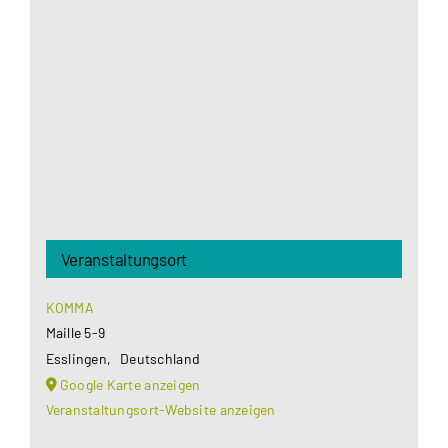
Google Maps Ihre Einwilligung um geladen zu
werden. Mehr Informationen finden Sie unter
Datenschutzerklärung
.
Akzeptieren
Veranstaltungsort
KOMMA
Maille 5-9
Esslingen
,
Deutschland
Google Karte anzeigen
Veranstaltungsort-Website anzeigen