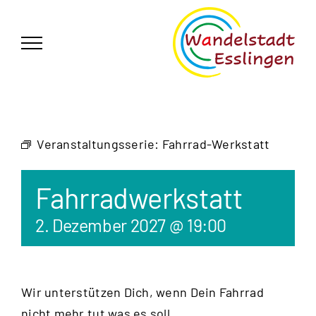
Zum
German
▼
Inhalt
springen
Veranstaltungsserie:
Fahrrad-Werkstatt
Fahrradwerkstatt
2. Dezember 2027 @ 19:00
Wir unterstützen Dich, wenn Dein Fahrrad
nicht mehr tut was es soll.