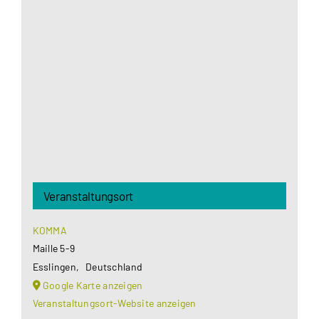
Aus datenschutzrechtlichen Gründen benötigt
Google Maps Ihre Einwilligung um geladen zu
werden. Mehr Informationen finden Sie unter
Datenschutzerklärung
.
Akzeptieren
Veranstaltungsort
KOMMA
Maille 5-9
Esslingen
,
Deutschland
Google Karte anzeigen
Veranstaltungsort-Website anzeigen