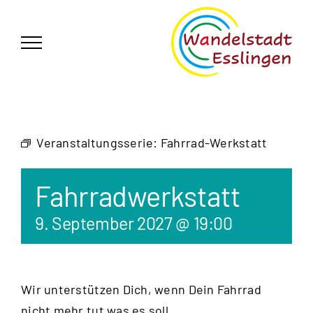
Zum
German
▼
Inhalt
springen
Veranstaltungsserie:
Fahrrad-Werkstatt
Fahrradwerkstatt
9. September 2027 @ 19:00
Wir unterstützen Dich, wenn Dein Fahrrad
nicht mehr tut was es soll.