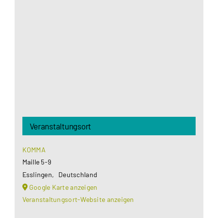
Google Maps Ihre Einwilligung um geladen zu
werden. Mehr Informationen finden Sie unter
Datenschutzerklärung
.
Akzeptieren
Veranstaltungsort
KOMMA
Maille 5-9
Esslingen
,
Deutschland
Google Karte anzeigen
Veranstaltungsort-Website anzeigen