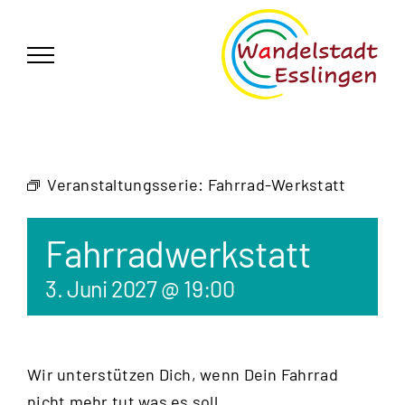
Zum
German
▼
Inhalt
springen
Veranstaltungsserie:
Fahrrad-Werkstatt
Fahrradwerkstatt
3. Juni 2027 @ 19:00
Wir unterstützen Dich, wenn Dein Fahrrad
nicht mehr tut was es soll.