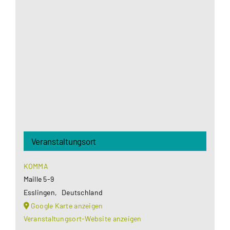
Aus datenschutzrechtlichen Gründen benötigt
Google Maps Ihre Einwilligung um geladen zu
werden. Mehr Informationen finden Sie unter
Datenschutzerklärung
.
Akzeptieren
Veranstaltungsort
KOMMA
Maille 5-9
Esslingen
,
Deutschland
Google Karte anzeigen
Veranstaltungsort-Website anzeigen