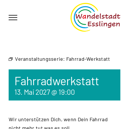
Zum
German
▼
Inhalt
springen
Veranstaltungsserie:
Fahrrad-Werkstatt
Fahrradwerkstatt
13. Mai 2027 @ 19:00
Wir unterstützen Dich, wenn Dein Fahrrad
nicht mehr tut was es soll.