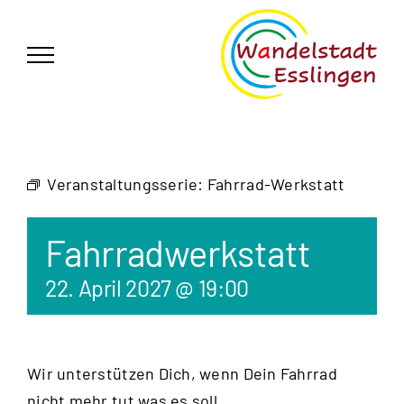
Zum
German
▼
Inhalt
springen
Veranstaltungsserie:
Fahrrad-Werkstatt
Fahrradwerkstatt
22. April 2027 @ 19:00
Wir unterstützen Dich, wenn Dein Fahrrad
nicht mehr tut was es soll.