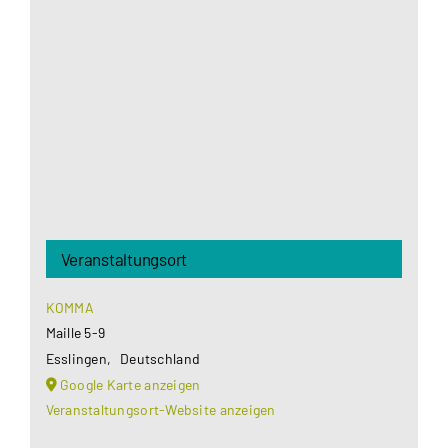
Google Maps Ihre Einwilligung um geladen zu
werden. Mehr Informationen finden Sie unter
Datenschutzerklärung
.
Akzeptieren
Veranstaltungsort
KOMMA
Maille 5-9
Esslingen
,
Deutschland
Google Karte anzeigen
Veranstaltungsort-Website anzeigen