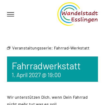
Zum
German
▼
Inhalt
springen
Veranstaltungsserie:
Fahrrad-Werkstatt
Fahrradwerkstatt
1. April 2027 @ 19:00
Wir unterstützen Dich, wenn Dein Fahrrad
nicht mehr tut was es soll.