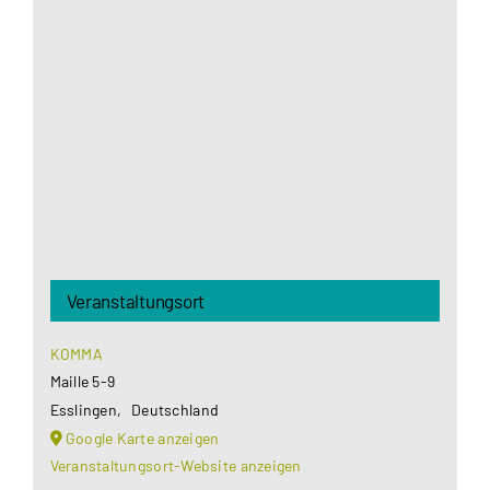
Aus datenschutzrechtlichen Gründen benötigt
Google Maps Ihre Einwilligung um geladen zu
werden. Mehr Informationen finden Sie unter
Datenschutzerklärung
.
Akzeptieren
Veranstaltungsort
KOMMA
Maille 5-9
Esslingen
,
Deutschland
Google Karte anzeigen
Veranstaltungsort-Website anzeigen