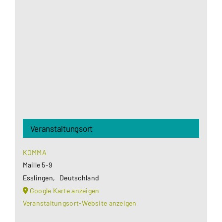
Google Maps Ihre Einwilligung um geladen zu
werden. Mehr Informationen finden Sie unter
Datenschutzerklärung
.
Akzeptieren
Veranstaltungsort
KOMMA
Maille 5-9
Esslingen
,
Deutschland
Google Karte anzeigen
Veranstaltungsort-Website anzeigen