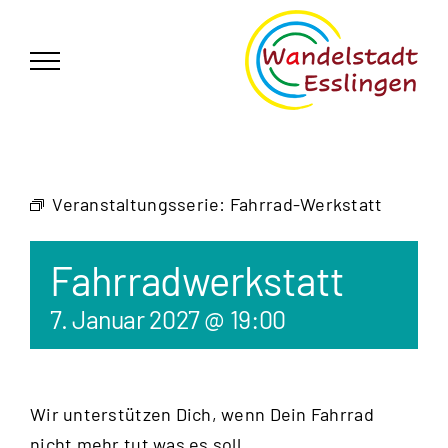
Zum
German
▼
Inhalt
springen
Veranstaltungsserie:
Fahrrad-Werkstatt
Fahrradwerkstatt
7. Januar 2027 @ 19:00
Wir unterstützen Dich, wenn Dein Fahrrad
nicht mehr tut was es soll.