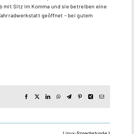
b mit Sitz im Komma und sie betreiben eine
Fahrradwerkstatt geöffnet – bei gutem
Facebook
X
LinkedIn
WhatsApp
Telegram
Pinterest
Xing
E-
Mail
Linux-Sprechstunde