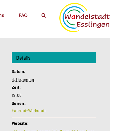
ns
FAQ
Details
Datum:
3. Dezember
Zeit:
19:00
Serien:
Fahrrad-Werkstatt
Website: