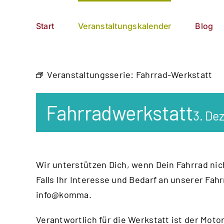
Zum
German
▼
Inhalt
Start
Veranstaltungskalender
Blog
springen
Veranstaltungsserie:
Fahrrad-Werkstatt
Fahrradwerkstatt
3. De
Wir unterstützen Dich, wenn Dein Fahrrad nich
Falls Ihr Interesse und Bedarf an unserer Fah
info@komma.
Verantwortlich für die Werkstatt ist der
Motor