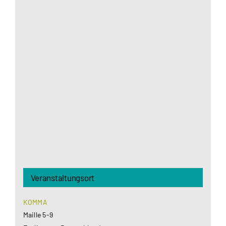
Aus datenschutzrechtlichen Gründen benötigt
Google Maps Ihre Einwilligung um geladen zu
werden. Mehr Informationen finden Sie unter
Datenschutzerklärung
.
Akzeptieren
Veranstaltungsort
KOMMA
Maille 5-9