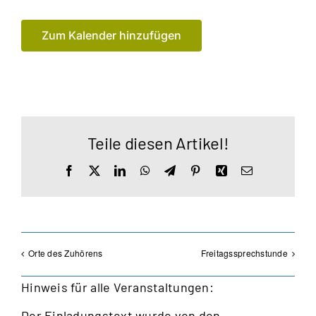
Zum Kalender hinzufügen
Teile diesen Artikel!
Facebook
X
LinkedIn
WhatsApp
Telegram
Pinterest
Xing
E-
Mail
Orte des Zuhörens
Freitagssprechstunde
Hinweis für alle Veranstaltungen:
Der Einladungstext wurde von den