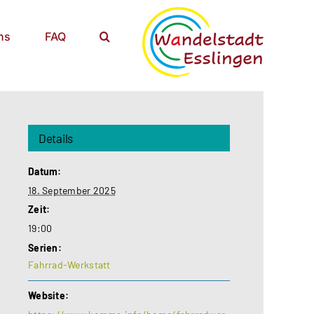
ns
FAQ
Details
Datum:
18. September 2025
Zeit:
19:00
Serien:
Fahrrad-Werkstatt
Website: