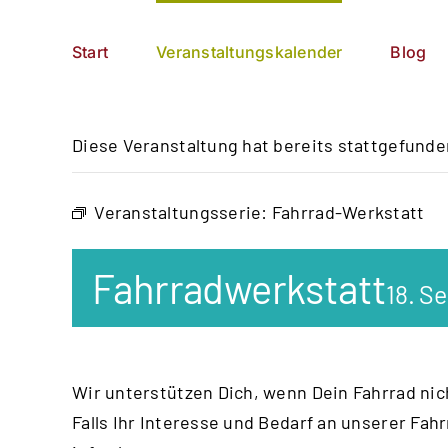
Zum
German
▼
Inhalt
Start
Veranstaltungskalender
Blog
springen
Diese Veranstaltung hat bereits stattgefunde
Veranstaltungsserie:
Fahrrad-Werkstatt
Fahrradwerkstatt
18. S
Wir unterstützen Dich, wenn Dein Fahrrad nich
Falls Ihr Interesse und Bedarf an unserer Fah