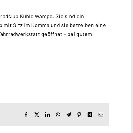
radclub Kuhle Wampe
. Sie sind ein
b mit Sitz im Komma und sie betreiben eine
Fahrradwerkstatt geöffnet – bei gutem
Facebook
X
LinkedIn
WhatsApp
Telegram
Pinterest
Xing
E-
Mail