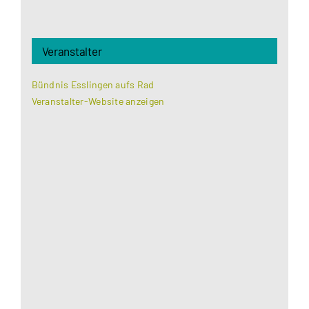
Veranstalter
Bündnis Esslingen aufs Rad
Veranstalter-Website anzeigen
Aus datenschutzrechtlichen Gründen benötigt
Google Maps Ihre Einwilligung um geladen zu
werden. Mehr Informationen finden Sie unter
Datenschutzerklärung
.