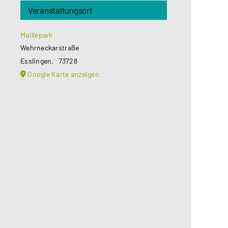
Veranstaltungsort
Maillepark
Wehrneckarstraße
Esslingen
,
73728
Google Karte anzeigen
Aus datenschutzrechtlichen
Gründen benötigt Google Maps Ihre
Einwilligung um geladen zu werden.
Mehr Informationen finden Sie
unter
Datenschutzerklärung
.
Akzeptieren