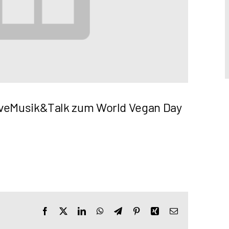
LiveMusik&Talk zum World Vegan Day
Facebook
X
LinkedIn
WhatsApp
Telegram
Pinterest
Xing
E-
Mail