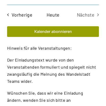
Veran
Ansi
Datum
Navi
auswählen.
Such
Veranstaltungen
Vorherige
Heute
Nächste
und
Veransta
Kalender abonnieren
Ansic
Navig
Hinweis für alle Veranstaltungen:
Der Einladungstext wurde von den
Veranstaltenden formuliert und spiegelt nicht
zwangsläufig die Meinung des Wandelstadt
Teams wider.
Wünschen Sie, dass wir eine Einladung
ändern, wenden Sie sich bitte an