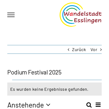
Zum
German
▼
Inhalt
springen
Zurück
Vor
Podium Festival 2025
Veranstaltungen
Es wurden keine Ergebnisse gefunden.
Hinweis
Anstehende
Vera
Suche
Zusam