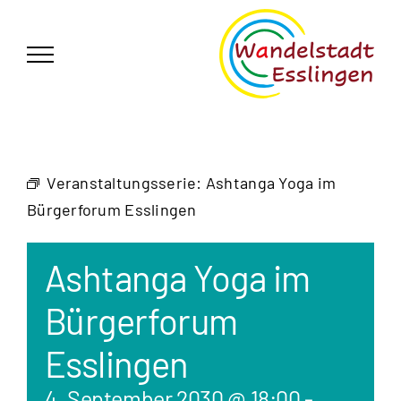
Zum
German
▼
Inhalt
springen
Veranstaltungsserie:
Ashtanga Yoga im
Bürgerforum Esslingen
Ashtanga Yoga im
Bürgerforum
Esslingen
4. September 2030 @ 18:00
-