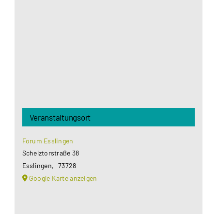
Google Maps Ihre Einwilligung um geladen zu
werden. Mehr Informationen finden Sie unter
Datenschutzerklärung
.
Akzeptieren
Veranstaltungsort
Forum Esslingen
Schelztorstraße 38
Esslingen
,
73728
Google Karte anzeigen