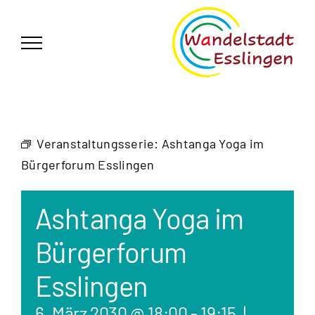
Zum
German
▼
Inhalt
springen
Veranstaltungsserie:
Ashtanga Yoga im
Bürgerforum Esslingen
Ashtanga Yoga im
Bürgerforum
Esslingen
6. März 2030 @ 18:00
-
19:15
|