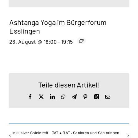
Ashtanga Yoga im Bürgerforum
Esslingen
26. August @ 18:00
-
19:15
Teile diesen Artikel!
Facebook
X
LinkedIn
WhatsApp
Telegram
Pinterest
Xing
E-
Mail
Inklusiver Spieletreff
TAT + RAT · Senioren und Seniorinnen