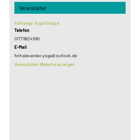
Veranstalter
Ashtanga Yoga Gruppe
Telefon
01779624590
E-Mail
fothalexander.yoga@outlook.de
Veranstalter-Website anzeigen
Aus datenschutzrechtlichen Gründen benötigt
Google Maps Ihre Einwilligung um geladen zu
werden. Mehr Informationen finden Sie unter