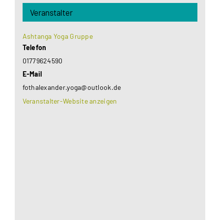
Veranstalter
Ashtanga Yoga Gruppe
Telefon
01779624590
E-Mail
fothalexander.yoga@outlook.de
Veranstalter-Website anzeigen
Aus datenschutzrechtlichen Gründen benötigt
Google Maps Ihre Einwilligung um geladen zu
werden. Mehr Informationen finden Sie unter