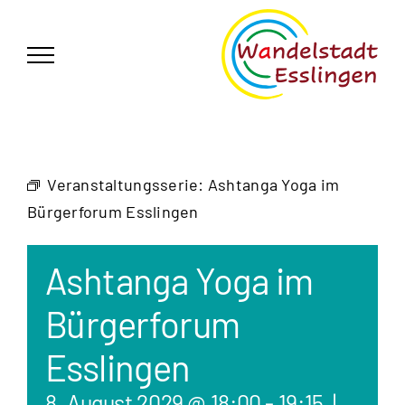
Zum
German
▼
Inhalt
springen
Veranstaltungsserie:
Ashtanga Yoga im
Bürgerforum Esslingen
Ashtanga Yoga im
Bürgerforum
Esslingen
8. August 2029 @ 18:00
-
19:15
|