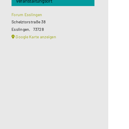
Veranstaltungsort
Forum Esslingen
Schelztorstraße 38
Esslingen
,
73728
Google Karte anzeigen
Aus datenschutzrechtlichen
Gründen benötigt Google Maps Ihre
Einwilligung um geladen zu werden.
Mehr Informationen finden Sie
unter
Datenschutzerklärung
.
Akzeptieren