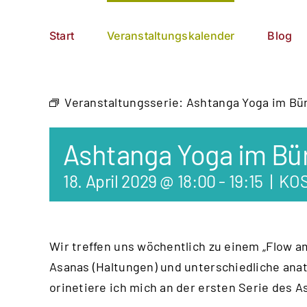
Zum
German
▼
Inhalt
Start
Veranstaltungskalender
Blog
springen
Veranstaltungsserie:
Ashtanga Yoga im Bü
Ashtanga Yoga im Bü
18. April 2029 @ 18:00
-
19:15
|
KO
Wir treffen uns wöchentlich zu einem „Flow 
Asanas (Haltungen) und unterschiedliche an
orinetiere ich mich an der ersten Serie des 