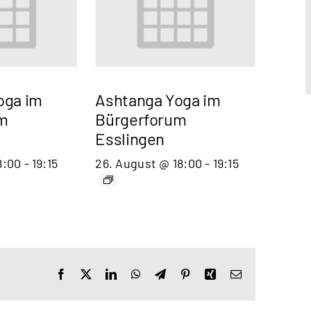
oga im
Ashtanga Yoga im
m
Bürgerforum
Esslingen
8:00
-
19:15
26. August @ 18:00
-
19:15
Facebook
X
LinkedIn
WhatsApp
Telegram
Pinterest
Xing
E-
Mail