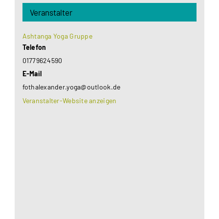
Veranstalter
Ashtanga Yoga Gruppe
Telefon
01779624590
E-Mail
fothalexander.yoga@outlook.de
Veranstalter-Website anzeigen
Aus datenschutzrechtlichen Gründen benötigt
Google Maps Ihre Einwilligung um geladen zu
werden. Mehr Informationen finden Sie unter