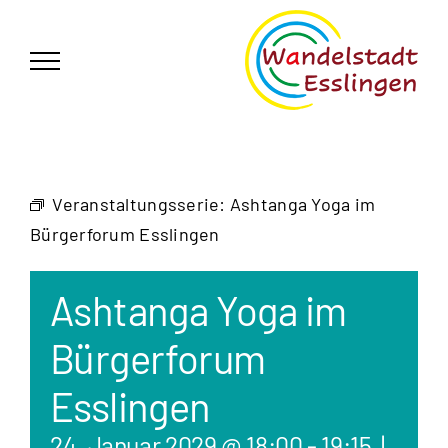
Zum
German
▼
Inhalt
springen
Veranstaltungsserie:
Ashtanga Yoga im
Bürgerforum Esslingen
Ashtanga Yoga im
Bürgerforum
Esslingen
24. Januar 2029 @ 18:00
-
19:15
|