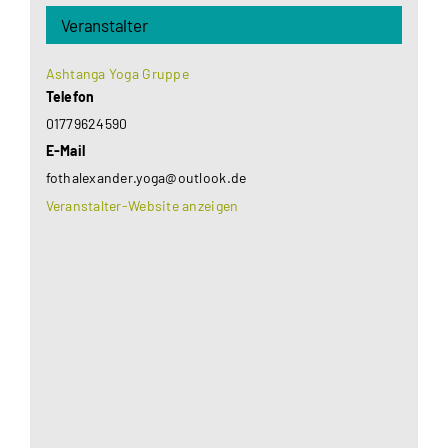
Veranstalter
Ashtanga Yoga Gruppe
Telefon
01779624590
E-Mail
fothalexander.yoga@outlook.de
Veranstalter-Website anzeigen
Aus datenschutzrechtlichen Gründen benötigt
Google Maps Ihre Einwilligung um geladen zu
werden. Mehr Informationen finden Sie unter