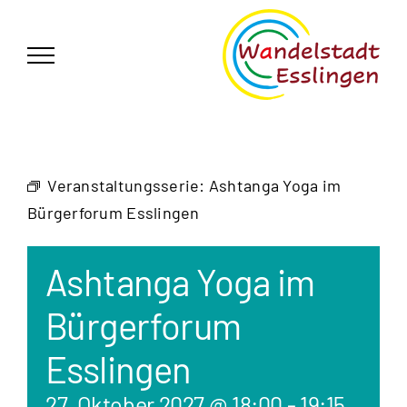
Zum
German
▼
Inhalt
springen
Veranstaltungsserie:
Ashtanga Yoga im
Bürgerforum Esslingen
Ashtanga Yoga im
Bürgerforum
Esslingen
27. Oktober 2027 @ 18:00
-
19:15