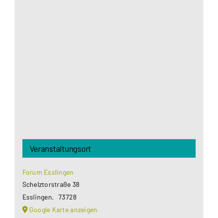
Aus datenschutzrechtlichen Gründen benötigt
Google Maps Ihre Einwilligung um geladen zu
werden. Mehr Informationen finden Sie unter
Datenschutzerklärung
.
Akzeptieren
Veranstaltungsort
Forum Esslingen
Schelztorstraße 38
Esslingen
,
73728
Google Karte anzeigen