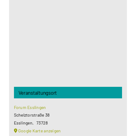
Aus datenschutzrechtlichen Gründen benötigt
Google Maps Ihre Einwilligung um geladen zu
werden. Mehr Informationen finden Sie unter
Datenschutzerklärung
.
Akzeptieren
Veranstaltungsort
Forum Esslingen
Schelztorstraße 38
Esslingen
,
73728
Google Karte anzeigen