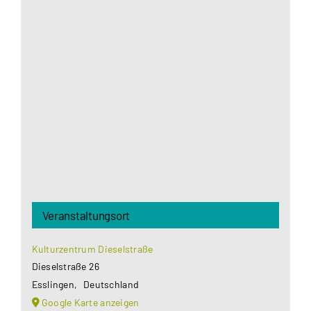
Aus datenschutzrechtlichen Gründen benötigt
Google Maps Ihre Einwilligung um geladen zu
werden. Mehr Informationen finden Sie unter
Datenschutzerklärung
.
Akzeptieren
Veranstaltungsort
Kulturzentrum Dieselstraße
Dieselstraße 26
Esslingen
,
Deutschland
Google Karte anzeigen