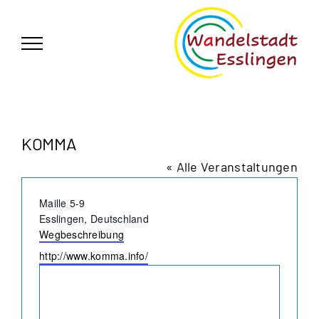
Zum
German
▼
Inhalt
springen
KOMMA
« Alle Veranstaltungen
Adresse
Maille 5-9
Esslingen
,
Deutschland
Wegbeschreibung
Webseite
http://www.komma.info/