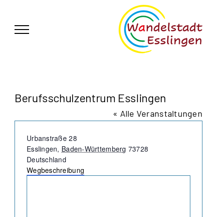
Zum
German
▼
Inhalt
springen
Berufsschulzentrum Esslingen
« Alle Veranstaltungen
Adresse
Urbanstraße 28
Esslingen
,
Baden-Württemberg
73728
Deutschland
Wegbeschreibung