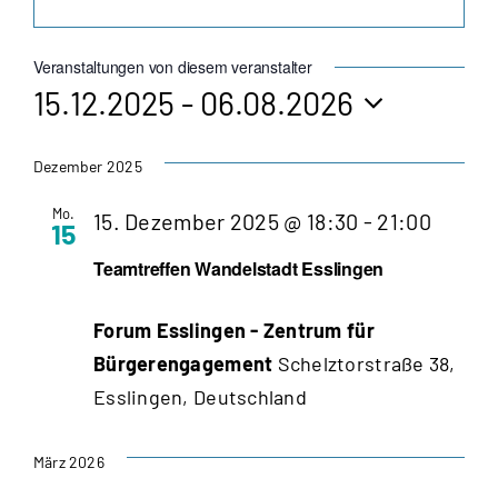
Veranstaltungen von diesem veranstalter
15.12.2025
 - 
06.08.2026
Datum
wählen.
Dezember 2025
Mo.
Teamt
15. Dezember 2025 @ 18:30
-
21:00
15
Wande
Teamtreffen Wandelstadt Esslingen
Esslin
Forum Esslingen - Zentrum für
Bürgerengagement
Schelztorstraße 38,
Esslingen, Deutschland
März 2026