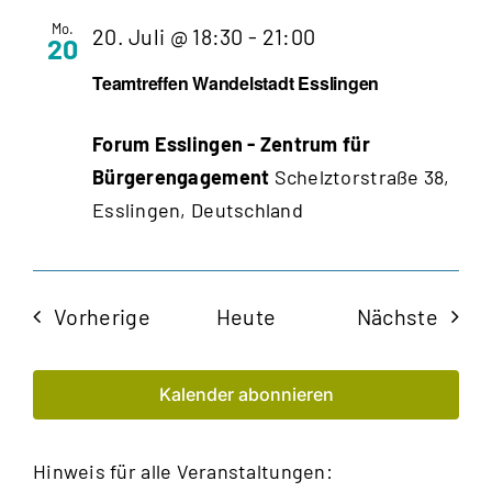
Mo.
Teamtreffen
20. Juli @ 18:30
-
21:00
20
Wandelstadt
Teamtreffen Wandelstadt Esslingen
Esslingen
Forum Esslingen - Zentrum für
Bürgerengagement
Schelztorstraße 38,
Esslingen, Deutschland
Veranstaltungen
Veran
Vorherige
Heute
Nächste
Kalender abonnieren
Hinweis für alle Veranstaltungen: