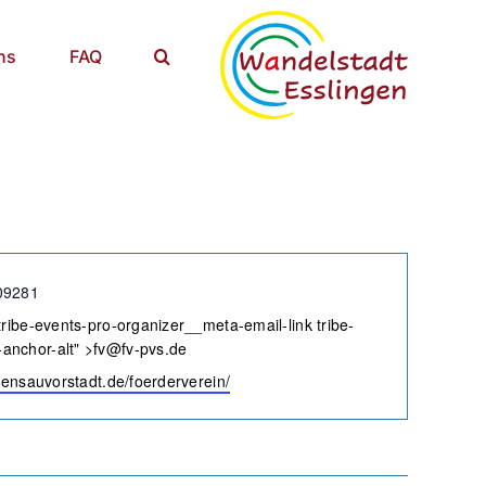
ns
FAQ
09281
tribe-events-pro-organizer__meta-email-link tribe-
nchor-alt" >
fv@fv-pvs.de
e
liensauvorstadt.de/foerderverein/