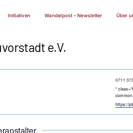
Initiativen
Wandelpost – Newsletter
Über u
vorstadt e.V.
Telefon
0711 37
Email
" class="
common-a
Webseit
https://p
ranstalter