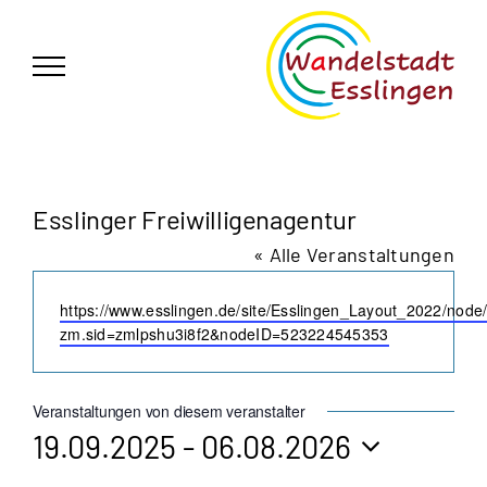
Zum
German
▼
Inhalt
springen
Esslinger Freiwilligenagentur
« Alle Veranstaltungen
Webseite
https://www.esslingen.de/site/Esslingen_Layout_2022/nod
zm.sid=zmlpshu3i8f2&nodeID=523224545353
Veranstaltungen von diesem veranstalter
19.09.2025
 - 
06.08.2026
Datum