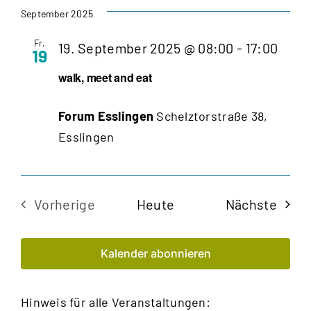
wählen.
September 2025
Fr.
Enga
19. September 2025 @ 08:00
-
17:00
19
mach
walk, meet and eat
Star
Forum Esslingen
Schelztorstraße 38,
Esslingen
Veran
Vorherige
Heute
Nächste
Veranstaltungen
Kalender abonnieren
Hinweis für alle Veranstaltungen: