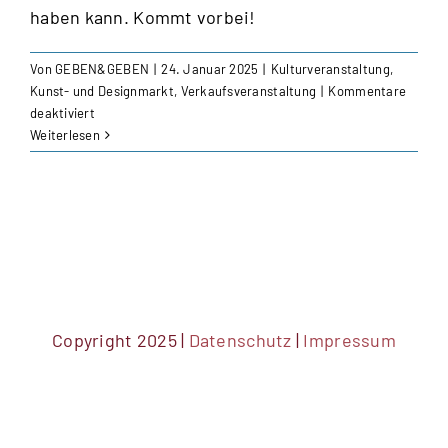
haben kann. Kommt vorbei!
Von
GEBEN&GEBEN
|
24. Januar 2025
|
Kulturveranstaltung
,
Kunst- und Designmarkt
,
Verkaufsveranstaltung
|
Kommentare
für
deaktiviert
GEBEN&GEBEN
Weiterlesen
–
das
solidarische
Festival
für
Kunst,
Handwerk
&
Design
Copyright 2025 |
Datenschutz
|
Impressum
mit
Live
Konzert