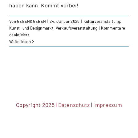
haben kann. Kommt vorbei!
Von
GEBEN&GEBEN
|
24. Januar 2025
|
Kulturveranstaltung
,
Kunst- und Designmarkt
,
Verkaufsveranstaltung
|
Kommentare
für
deaktiviert
GEBEN&GEBEN
Weiterlesen
–
das
solidarische
Festival
für
Kunst,
Handwerk
&
Design
Copyright 2025 |
Datenschutz
|
Impressum
mit
Live
Konzert